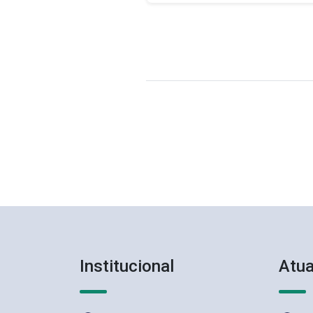
Paginação
de
posts
Institucional
Atu