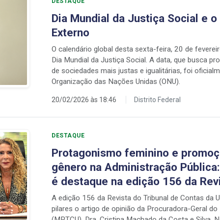
DESTAQUE
Dia Mundial da Justiça Social e o
Externo
O calendário global desta sexta-feira, 20 de fevere
Dia Mundial da Justiça Social. A data, que busca pr
de sociedades mais justas e igualitárias, foi oficia
Organização das Nações Unidas (ONU).
20/02/2026 às 18:46
Distrito Federal
DESTAQUE
Protagonismo feminino e promoç
gênero na Administração Pública:
é destaque na edição 156 da Re
A edição 156 da Revista do Tribunal de Contas da
pilares o artigo de opinião da Procuradora-Geral do
(MPTCU), Dra. Cristina Machado da Costa e Silva. N